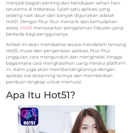
menjadi bagian penting dari kehidupan sehari-hari,
terutama di Indonesia. Salah satu aplikasi yang
sedang naik daun dan banyak digunakan adalah
Hot51. Dengan fitur-fitur menarik dan kemudahan
akses,
Hot51
menawarkan pengalaman hiburan yang
berbeda bagi penggunanya
Artikel ini akan membahas secara mendalam tentang
Hot51, mulai dari pengenalan aplikasi, fitur-fitur
unggulan, cara mengunduh dan menginstal, hingga
bagaimana cara menghasilkan uang melalui platform
ini. Kami juga akan membandingkannya dengan
aplikasi live streaming lainnya dan memberikan
panduan lengkap untuk memulai.
Apa Itu Hot51?