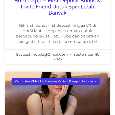
Hot51 App – First Deposit Bonus &
Invite Friend Untuk Spin Lebih
Banyak
Nikmati bonus first deposit hingga 5% di
Hot51 Mobile App. Ajak teman untuk
bergabung lewat Hot51 Tube dan dapatkan
spin gratis, hadiah, serta kesempatan lebih
Saypechmobile@gmail.com
September 19,
2025
Watch Hot Girls Live Streams On Hot51 App In Indonesia