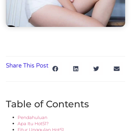
Share This Post
Table of Contents
Pendahuluan
Apa Itu Hot51?
Fitur Unggulan Hot51