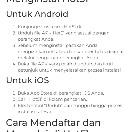
Untuk Android
Kunjungi situs resmi Hot51 di
Unduh file APK Hot51 yang sesuai dengan
perangkat Anda.
Sebelum menginstal, pastikan Anda
mengizinkan instalasi dari sumber tidak dikenal
melalui pengaturan perangkat Anda.
Buka file APK yang telah diunduh dan ikuti
petunjuk untuk menyelesaikan proses instalasi
Untuk iOS
Buka App Store di perangkat iOS Anda.
Cari “Hot51” di kolom pencarian.
Klik tombol “Unduh” dan tunggu hingga proses
instalasi selesai
Cara Mendaftar dan