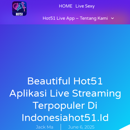
HOME
Live Sexy
Hot51 Live App – Tentang Kami
Beautiful Hot51
Aplikasi Live Streaming
Terpopuler Di
Indonesiahot51.id
Jack Ma
June 6, 2025