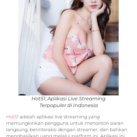
Hot51: Aplikasi Live Streaming
Terpopuler di Indonesia
Hot51
adalah aplikasi live streaming yang
memungkinkan pengguna untuk menonton siaran
langsung, berinteraksi dengan streamer, dan bahkan
menghasilkan uang melalui platform ini. Aplikasi ini