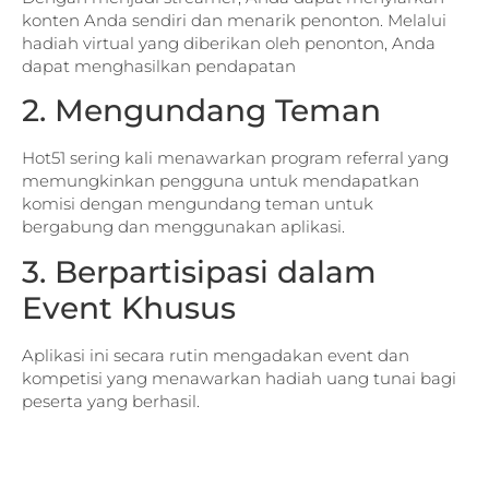
konten Anda sendiri dan menarik penonton. Melalui
hadiah virtual yang diberikan oleh penonton, Anda
dapat menghasilkan pendapatan
2. Mengundang Teman
Hot51 sering kali menawarkan program referral yang
memungkinkan pengguna untuk mendapatkan
komisi dengan mengundang teman untuk
bergabung dan menggunakan aplikasi.
3. Berpartisipasi dalam
Event Khusus
Aplikasi ini secara rutin mengadakan event dan
kompetisi yang menawarkan hadiah uang tunai bagi
peserta yang berhasil.