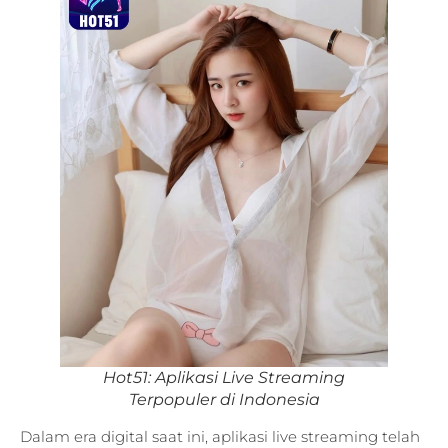
Hot51: Aplikasi Live Streaming
Terpopuler di Indonesia
Dalam era digital saat ini, aplikasi live streaming telah