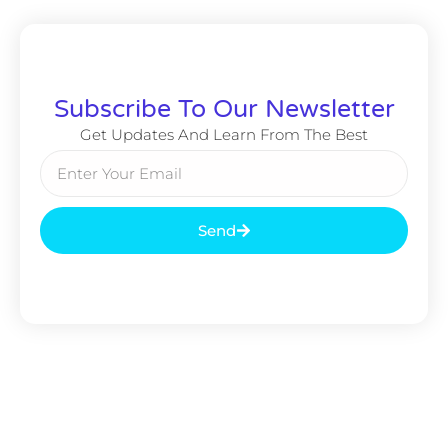
Subscribe To Our Newsletter
Get Updates And Learn From The Best
Send